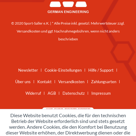
© 2020 Sport-Saller e.K. | * Alle Preise inkl. gesetzl. Mehrwertsteuer zzgl.
Versandkosten
und ggf. Nachnahmegebühren, wenn nicht anders
beschrieben
Newsletter
Cookie-Einstellungen
Hilfe / Support
Über uns
Kontakt
Versandkosten
Zahlungsarten
Widerruf
AGB
Datenschutz
Impressum
Diese Website benutzt Cookies, die für den technischen
Betrieb der Website erforderlich sind und stets gesetzt
werden. Andere Cookies, die den Komfort bei Benutzung
dieser Website erhöhen, der Direktwerbung dienen oder die