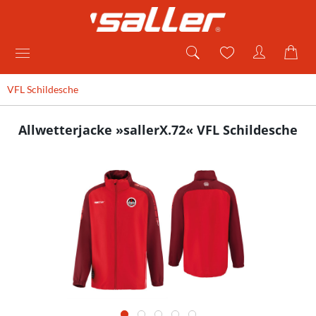
VFL Schildesche
Allwetterjacke »sallerX.72« VFL Schildesche