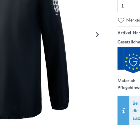
Merke
Artikel-Nr.:
Gesetzlich
Material:
Pflegehinwe
Bei 
die
aus