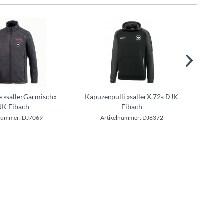
e »sallerGarmisch«
Kapuzenpulli »sallerX.72« DJK
Train
JK Eibach
Eibach
lnummer: DJ7069
Artikelnummer: DJ6372