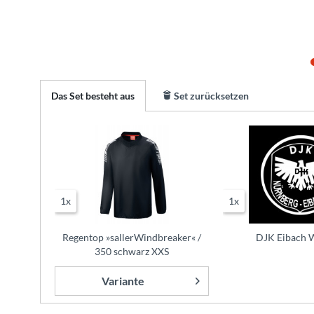
Das Set besteht aus
Set zurücksetzen
1x
1x
Regentop »sallerWindbreaker« /
DJK Eibach 
350 schwarz XXS
Variante