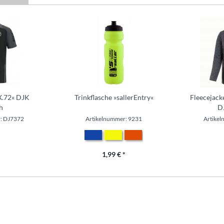
rX.72« DJK
Trinkflasche »sallerEntry«
Fleecejack
h
D
: DJ7372
Artikelnummer: 9231
Artike
1,99 € *