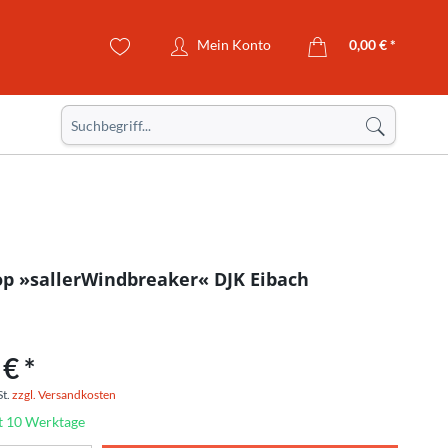
Mein Konto
0,00 € *
p »sallerWindbreaker« DJK Eibach
€ *
St.
zzgl. Versandkosten
it 10 Werktage