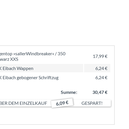
entop »sallerWindbreaker« / 350
17,99 €
warz XXS
K Eibach Wappen
6,24 €
 Eibach gebogener Schriftzug
6,24 €
Summe:
30,47 €
6,09 €
ER DEM EINZELKAUF
GESPART!