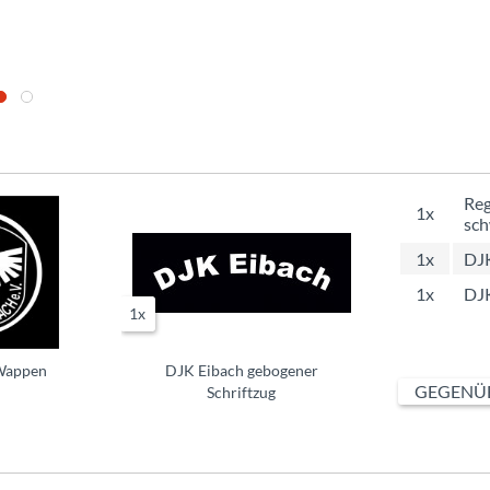
Reg
1x
sch
1x
DJ
1x
DJK
1x
Wappen
DJK Eibach gebogener
GEGENÜB
Schriftzug