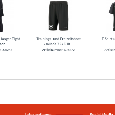
 langer Tight
Trainings- und Freizeitshort
T-Shirt 
ach
»sallerX.72« DJK...
: DJ5248
Artikelnummer: DJ5272
Artike
Informationen
Social Media