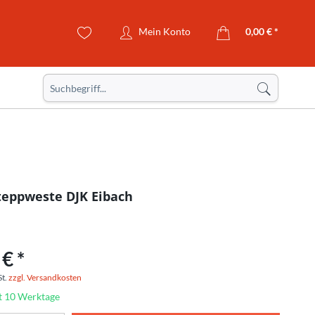
Mein Konto
0,00 € *
Steppweste DJK Eibach
€ *
St.
zzgl. Versandkosten
it 10 Werktage