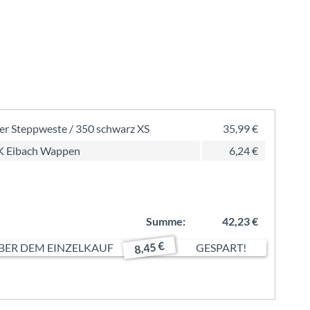
ler Steppweste / 350 schwarz XS
35,99 €
K Eibach Wappen
6,24 €
Summe:
42,23 €
8,45 €
ER DEM EINZELKAUF
GESPART!