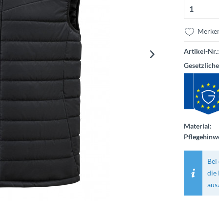
Merke
Artikel-Nr.:
Gesetzlich
Material:
Pflegehinwe
Bei 
die
aus