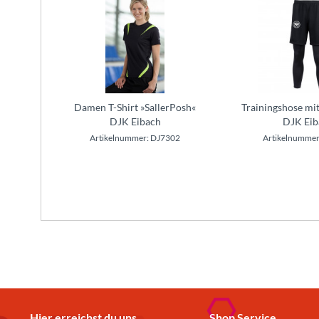
Damen T-Shirt »SallerPosh«
Trainingshose mit
DJK Eibach
DJK Eib
Artikelnummer: DJ7302
Artikelnummer
Hier erreichst du uns
Shop Service