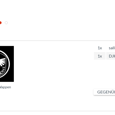
1x
sal
1x
DJ
Wappen
GEGENÜB