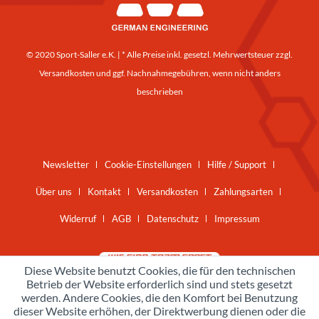
© 2020 Sport-Saller e.K. | * Alle Preise inkl. gesetzl. Mehrwertsteuer zzgl.
Versandkosten
und ggf. Nachnahmegebühren, wenn nicht anders
beschrieben
Newsletter
Cookie-Einstellungen
Hilfe / Support
Über uns
Kontakt
Versandkosten
Zahlungsarten
Widerruf
AGB
Datenschutz
Impressum
Diese Website benutzt Cookies, die für den technischen
Betrieb der Website erforderlich sind und stets gesetzt
werden. Andere Cookies, die den Komfort bei Benutzung
dieser Website erhöhen, der Direktwerbung dienen oder die