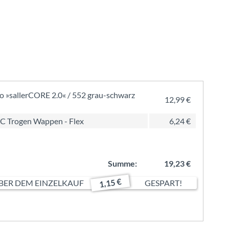
o »sallerCORE 2.0« / 552 grau-schwarz
12,99 €
FC Trogen Wappen - Flex
6,24 €
Summe:
19,23 €
1,15 €
ER DEM EINZELKAUF
GESPART!