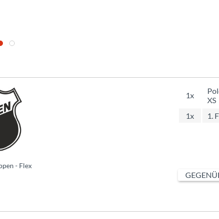
Pol
1x
XS
1x
1. 
pen - Flex
GEGENÜB