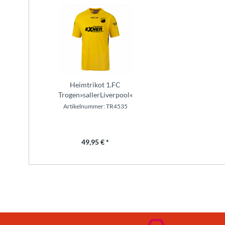
Heimtrikot 1.FC
Trogen»sallerLiverpool«
Kurzarm
Artikelnummer: TR4535
49,95 € *