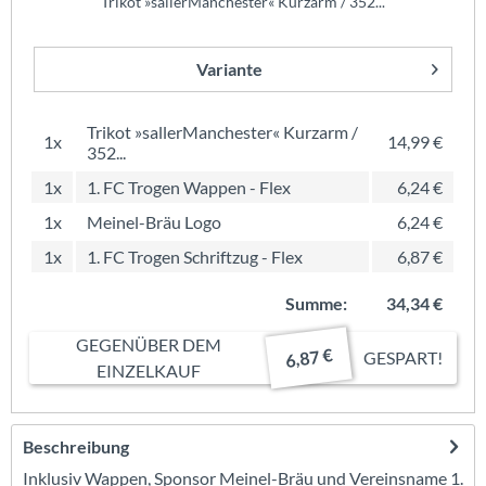
Trikot »sallerManchester« Kurzarm / 352...
Variante
Trikot »sallerManchester« Kurzarm /
1x
14,99 €
352...
1x
1. FC Trogen Wappen - Flex
6,24 €
1x
Meinel-Bräu Logo
6,24 €
1x
1. FC Trogen Schriftzug - Flex
6,87 €
Summe:
34,34 €
GEGENÜBER DEM
6,87 €
GESPART!
EINZELKAUF
Beschreibung
Inklusiv Wappen, Sponsor Meinel-Bräu und Vereinsname 1.