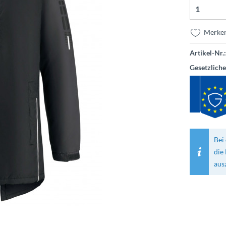
Merke
Artikel-Nr.:
Gesetzlich
Bei 
die
aus