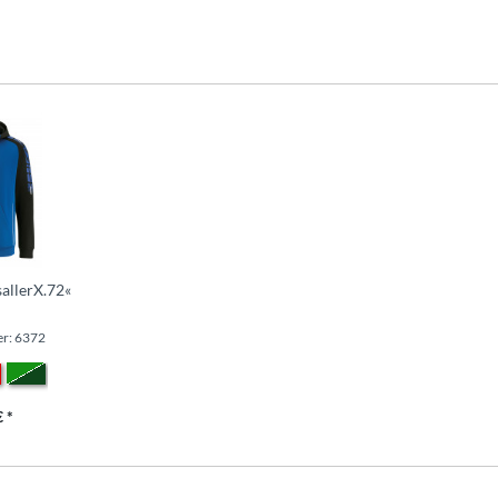
sallerX.72«
r: 6372
 *