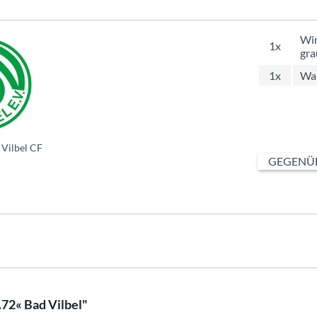
Win
1x
gra
1x
Wap
Vilbel CF
GEGENÜB
72« Bad Vilbel"