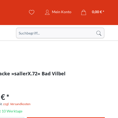
Mein Konto
0,00 € *
acke »sallerX.72« Bad Vilbel
€ *
St.
zzgl. Versandkosten
it 10 Werktage