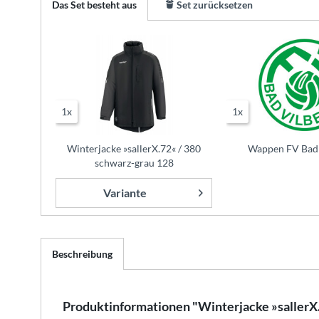
Das Set besteht aus
Set zurücksetzen
1x
1x
Winterjacke »sallerX.72« / 380
Wappen FV Bad 
schwarz-grau 128
Variante
Beschreibung
Produktinformationen "Winterjacke »sallerX.