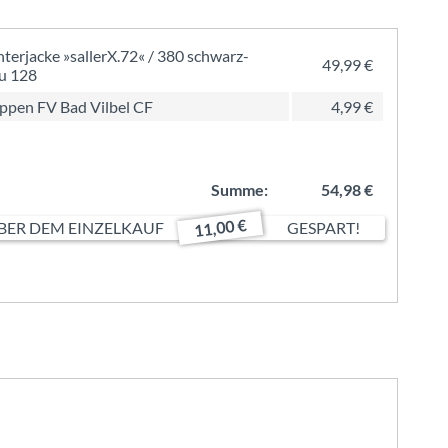
terjacke »sallerX.72« / 380 schwarz-
49,99 €
u 128
pen FV Bad Vilbel CF
4,99 €
Summe:
54,98 €
11,00 €
ER DEM EINZELKAUF
GESPART!