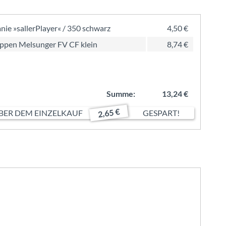
nie »sallerPlayer« / 350 schwarz
4,50 €
pen Melsunger FV CF klein
8,74 €
Summe:
13,24 €
2,65 €
ER DEM EINZELKAUF
GESPART!