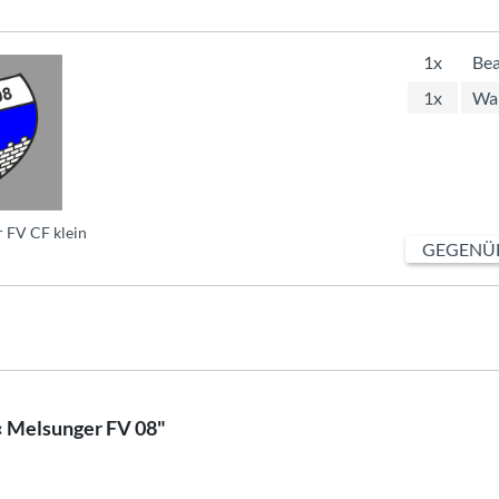
1x
Bea
1x
Wap
 FV CF klein
GEGENÜB
« Melsunger FV 08"