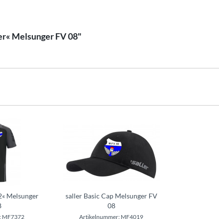
er« Melsunger FV 08"
72« Melsunger
saller Basic Cap Melsunger FV
8
08
r: MF7372
Artikelnummer: MF4019