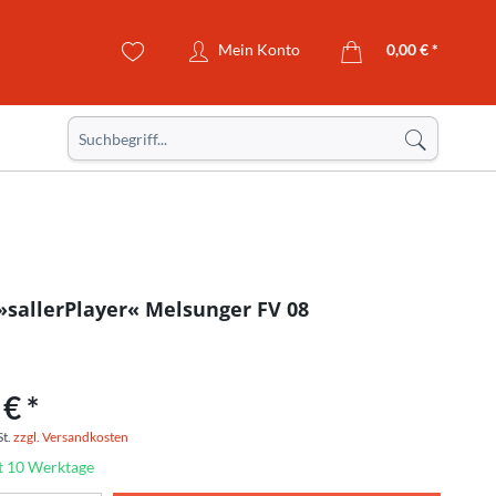
Mein Konto
0,00 € *
»sallerPlayer« Melsunger FV 08
€ *
St.
zzgl. Versandkosten
it 10 Werktage