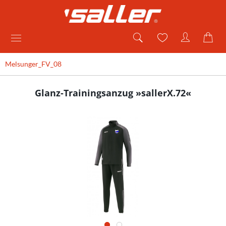
Melsunger_FV_08
Glanz-Trainingsanzug »sallerX.72«