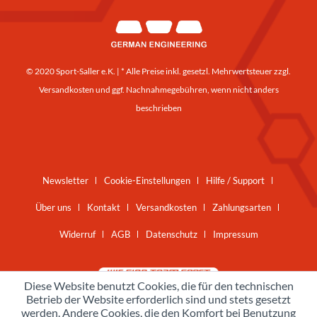
© 2020 Sport-Saller e.K. | * Alle Preise inkl. gesetzl. Mehrwertsteuer zzgl.
Versandkosten
und ggf. Nachnahmegebühren, wenn nicht anders
beschrieben
Newsletter
Cookie-Einstellungen
Hilfe / Support
Über uns
Kontakt
Versandkosten
Zahlungsarten
Widerruf
AGB
Datenschutz
Impressum
Diese Website benutzt Cookies, die für den technischen
Betrieb der Website erforderlich sind und stets gesetzt
werden. Andere Cookies, die den Komfort bei Benutzung