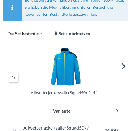
Bei diesem Artikel handelt es sich um einen Set-Artikel.
Sie haben die Möglichkeit im unteren Bereich die
gewünschten Bestandteile auszuwählen.
Das Set besteht aus
Set zurücksetzen
1x
Allwetterjacke »sallerSquad50« / 144...
Variante
Allwetterjacke »sallerSquad50« /
1x
26,99 €