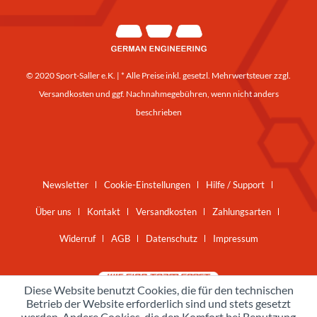
© 2020 Sport-Saller e.K. | * Alle Preise inkl. gesetzl. Mehrwertsteuer zzgl.
Versandkosten
und ggf. Nachnahmegebühren, wenn nicht anders
beschrieben
Newsletter
Cookie-Einstellungen
Hilfe / Support
Über uns
Kontakt
Versandkosten
Zahlungsarten
Widerruf
AGB
Datenschutz
Impressum
Diese Website benutzt Cookies, die für den technischen
Betrieb der Website erforderlich sind und stets gesetzt
werden. Andere Cookies, die den Komfort bei Benutzung