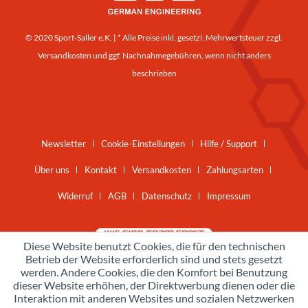
© 2020 Sport-Saller e.K. | * Alle Preise inkl. gesetzl. Mehrwertsteuer zzgl.
Versandkosten
und ggf. Nachnahmegebühren, wenn nicht anders
beschrieben
Newsletter
Cookie-Einstellungen
Hilfe / Support
Über uns
Kontakt
Versandkosten
Zahlungsarten
Widerruf
AGB
Datenschutz
Impressum
Diese Website benutzt Cookies, die für den technischen
Betrieb der Website erforderlich sind und stets gesetzt
werden. Andere Cookies, die den Komfort bei Benutzung
dieser Website erhöhen, der Direktwerbung dienen oder die
Interaktion mit anderen Websites und sozialen Netzwerken