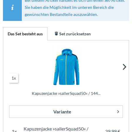
Bei diesem Artikel handelt es sich um einen Set-Artikel.
Sie haben die Möglichkeit im unteren Bereich die
gewünschten Bestandteile auszuwählen.
Das Set besteht aus
Set zurücksetzen
1x
Kapuzenjacke »sallerSquad50« / 144...
Variante
Kapuzenjacke »sallerSquad50« /
1x
39,99 €