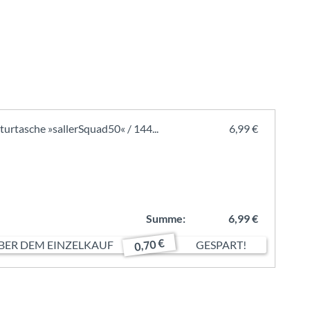
turtasche »sallerSquad50« / 144...
6,99 €
Summe:
6,99 €
0,70 €
ER DEM EINZELKAUF
GESPART!