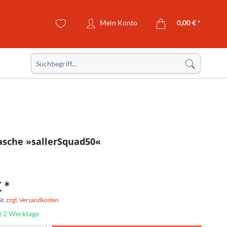
Mein Konto
0,00 € *
asche »sallerSquad50«
 *
St.
zzgl. Versandkosten
t 2 Werktage