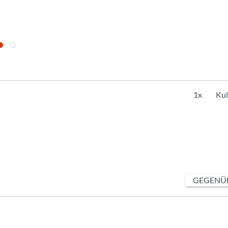
1x
Kul
GEGENÜB