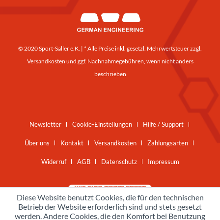
© 2020 Sport-Saller e.K. | * Alle Preise inkl. gesetzl. Mehrwertsteuer zzgl.
Versandkosten
und ggf. Nachnahmegebühren, wenn nicht anders
beschrieben
Newsletter
Cookie-Einstellungen
Hilfe / Support
Über uns
Kontakt
Versandkosten
Zahlungsarten
Widerruf
AGB
Datenschutz
Impressum
Diese Website benutzt Cookies, die für den technischen
Betrieb der Website erforderlich sind und stets gesetzt
werden. Andere Cookies, die den Komfort bei Benutzung