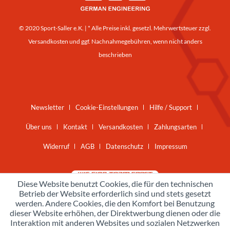
© 2020 Sport-Saller e.K. | * Alle Preise inkl. gesetzl. Mehrwertsteuer zzgl.
Versandkosten
und ggf. Nachnahmegebühren, wenn nicht anders
beschrieben
Newsletter
Cookie-Einstellungen
Hilfe / Support
Über uns
Kontakt
Versandkosten
Zahlungsarten
Widerruf
AGB
Datenschutz
Impressum
Diese Website benutzt Cookies, die für den technischen
Betrieb der Website erforderlich sind und stets gesetzt
werden. Andere Cookies, die den Komfort bei Benutzung
dieser Website erhöhen, der Direktwerbung dienen oder die
Interaktion mit anderen Websites und sozialen Netzwerken