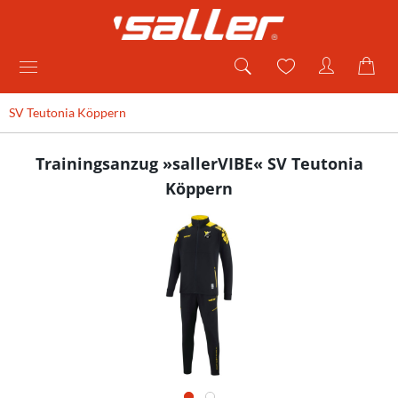
SV Teutonia Köppern
Trainingsanzug »sallerVIBE« SV Teutonia
Köppern