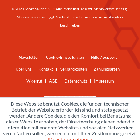
© 2020 Sport-Saller e.K. | * Alle Preise inkl. gesetzl. Mehrwertsteuer zzgl.
Versandkosten
und ggf. Nachnahmegebühren, wenn nicht anders
beschrieben
Newsletter
Cookie-Einstellungen
Hilfe / Support
Über uns
Kontakt
Versandkosten
Zahlungsarten
Widerruf
AGB
Datenschutz
Impressum
Diese Website benutzt Cookies, die für den technischen
Betrieb der Website erforderlich sind und stets gesetzt
werden. Andere Cookies, die den Komfort bei Benutzung
dieser Website erhöhen, der Direktwerbung dienen oder die
Interaktion mit anderen Websites und sozialen Netzwerken
vereinfachen sollen, werden nur mit Ihrer Zustimmung gesetzt.
Mehr Informationen