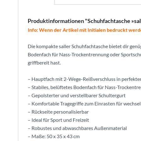
Produktinformationen "Schuhfachtasche »sa
Info: Wenn der Artikel mit Initialen bedruckt werd
Die kompakte saller Schuhfachtasche bietet dir genü
Bodenfach für Nass-Trockentrennung oder Sportschu
griffbereit hast.
– Hauptfach mit 2-Wege-Reißverschluss in perfekte
– Stabiles, belüftetes Bodenfach für Nass-Trockent
– Gepolsterter und verstellbarer Schultergurt
– Komfortable Tragegriffe zum Einrasten für wechs
– Rückseite personalisierbar
– Ideal für Sport und Freizeit
– Robustes und abwaschbares Außenmaterial
– Maße: 50 x 35 x 43 cm