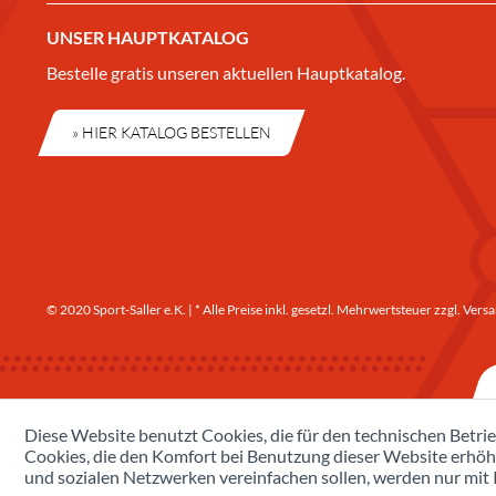
UNSER HAUPTKATALOG
Bestelle gratis unseren aktuellen Hauptkatalog.
» HIER KATALOG BESTELLEN
© 2020 Sport-Saller e.K. | * Alle Preise inkl. gesetzl. Mehrwertsteuer zzgl.
Versa
Diese Website benutzt Cookies, die für den technischen Betrie
Cookies, die den Komfort bei Benutzung dieser Website erhöh
und sozialen Netzwerken vereinfachen sollen, werden nur mit