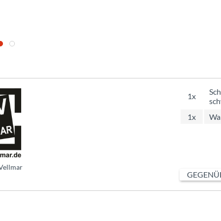
Sch
1x
sch
1x
Wa
Vellmar
GEGENÜB