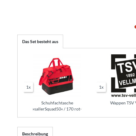
Das Set besteht aus
1x
1x
Schuhfachtasche
Wappen TSV 
»sallerSquad50« / 170 rot-
schwarz
Beschreibung