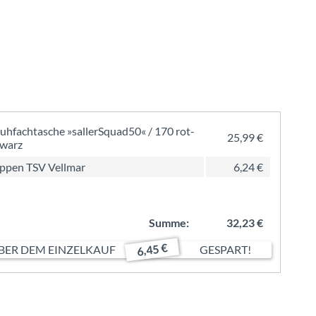
uhfachtasche »sallerSquad50« / 170 rot-
25,99 €
warz
ppen TSV Vellmar
6,24 €
Summe:
32,23 €
6,45 €
ER DEM EINZELKAUF
GESPART!