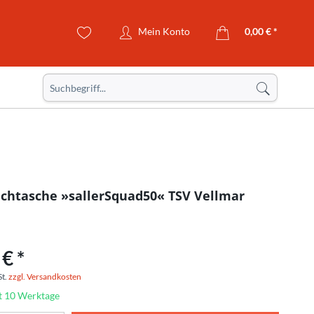
Mein Konto
0,00 € *
chtasche »sallerSquad50« TSV Vellmar
€ *
St.
zzgl. Versandkosten
it 10 Werktage