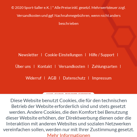
© 2020 Sport-Saller e.K. | * Alle Preise inkl. gesetzl. Mehrwertsteuer zzgl.
Versandkosten
und ggf. Nachnahmegebühren, wenn nicht anders
beschrieben
Newsletter
Cookie-Einstellungen
Hilfe / Support
Über uns
Kontakt
Versandkosten
Zahlungsarten
Widerruf
AGB
Datenschutz
Impressum
Diese Website benutzt Cookies, die für den technischen
Betrieb der Website erforderlich sind und stets gesetzt
werden. Andere Cookies, die den Komfort bei Benutzung
dieser Website erhöhen, der Direktwerbung dienen oder die
Interaktion mit anderen Websites und sozialen Netzwerken
vereinfachen sollen, werden nur mit Ihrer Zustimmung gesetzt.
Mehr Informationen