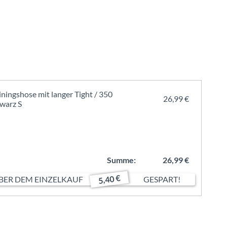
iningshose mit langer Tight / 350
26,99 €
warz S
Summe:
26,99 €
5,40 €
ER DEM EINZELKAUF
GESPART!