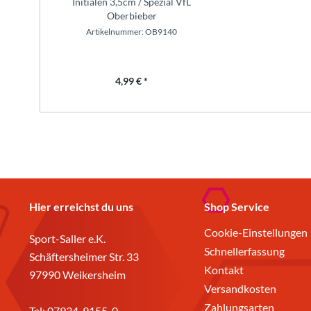
Initialen 3,5cm / Spezial VfL
Oberbieber
Artikelnummer: OB9140
4,99 € *
Hier erreichst du uns
Shop Service
Cookie-Einstellungen
Sport-Saller e.K.
Schnellerfassung
Schäftersheimer Str. 33
Kontakt
97990 Weikersheim
Versandkosten
Zahlungsarten
Tel:
07934-9155-0