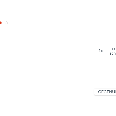
Tra
1x
sch
GEGENÜB