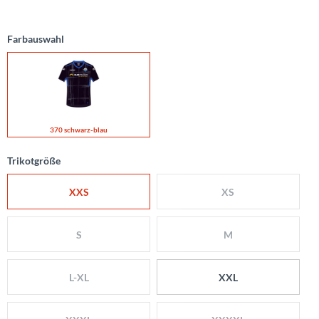
Farbauswahl
370 schwarz-blau
Trikotgröße
XXS
XS
S
M
L-XL
XXL