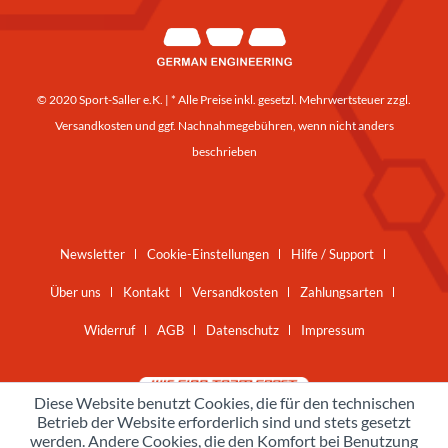
© 2020 Sport-Saller e.K. | * Alle Preise inkl. gesetzl. Mehrwertsteuer zzgl.
Versandkosten
und ggf. Nachnahmegebühren, wenn nicht anders
beschrieben
Newsletter
Cookie-Einstellungen
Hilfe / Support
Über uns
Kontakt
Versandkosten
Zahlungsarten
Widerruf
AGB
Datenschutz
Impressum
Diese Website benutzt Cookies, die für den technischen
Betrieb der Website erforderlich sind und stets gesetzt
werden. Andere Cookies, die den Komfort bei Benutzung