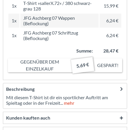
T-Shirt »sallerX.72« / 380 schwarz-
1x
15,99 €
grau 128
JFG Aschberg 07 Wappen
1x
6,24 €
(Beflockung)
JFG Aschberg 07 Schriftzug
1x
6,24 €
(Beflockung)
Summe:
28,47 €
GEGENÜBER DEM
5,69 €
GESPART!
EINZELKAUF
Beschreibung
Mit diesem T-Shirt ist dir ein sportlicher Auftritt am
Spieltag oder in der Freizeit...
mehr
Kunden kauften auch