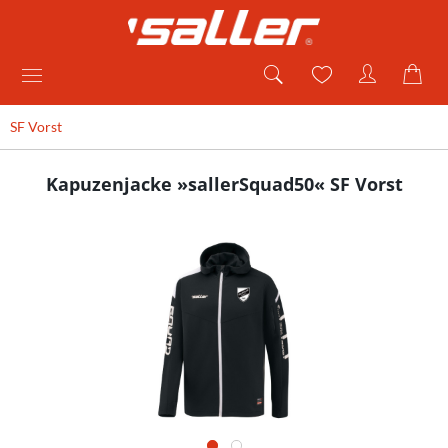
SF Vorst
Kapuzenjacke »sallerSquad50« SF Vorst