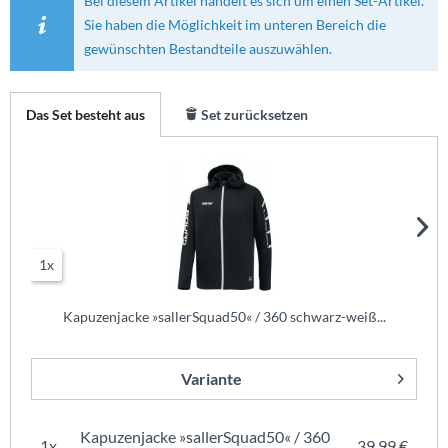
Bei diesem Artikel handelt es sich um einen Set-Artikel.
Sie haben die Möglichkeit im unteren Bereich die
gewünschten Bestandteile auszuwählen.
Das Set besteht aus
Set zurücksetzen
1x
Kapuzenjacke »sallerSquad50« / 360 schwarz-weiß...
Variante
Kapuzenjacke »sallerSquad50« / 360
1x
39,99 €