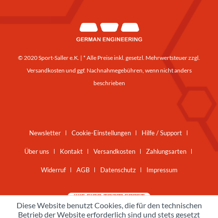
© 2020 Sport-Saller e.K. | * Alle Preise inkl. gesetzl. Mehrwertsteuer zzgl.
Versandkosten
und ggf. Nachnahmegebühren, wenn nicht anders
beschrieben
Newsletter
Cookie-Einstellungen
Hilfe / Support
Über uns
Kontakt
Versandkosten
Zahlungsarten
Widerruf
AGB
Datenschutz
Impressum
Diese Website benutzt Cookies, die für den technischen
Betrieb der Website erforderlich sind und stets gesetzt