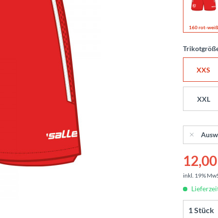
160 rot-wei
Trikotgröß
XXS
XXL
Ausw
12,00 
inkl. 19% Mw
Lieferzei