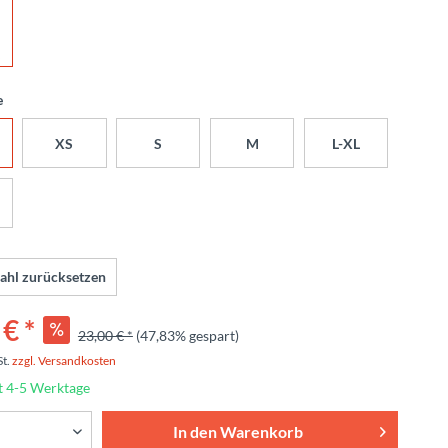
ß
e
XS
S
M
L-XL
ahl zurücksetzen
€ *
23,00 € *
(47,83% gespart)
St.
zzgl. Versandkosten
t 4-5 Werktage
In den
Warenkorb