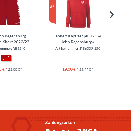
hn Regensburg
Jahnelf Kapuzenpulli »SSV
SSV 
s-Short 2022/23
Jahn Regensburg«
lnummer: RB5240
Artikelnummer: RB6335-150
0 € *
19,00 € *
22,00 € *
25,99 € *
Zahlungsarten