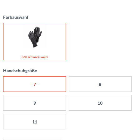
Farbauswahl
360 schwarz-weiß
Handschuhgröße
7
8
9
10
11